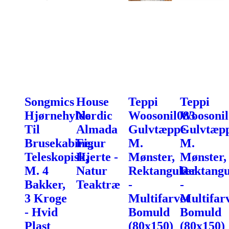
Songmics
House
Teppi
Teppi
Hjørnehylde
Nordic
Woosonil083
Woosonil
Til
Almada
Gulvtæppe
Gulvtæp
Brusekabine,
Figur
M.
M.
Teleskopisk,
Hjerte -
Mønster,
Mønster,
M. 4
Natur
Rektangulær
Rektang
Bakker,
Teaktræ
-
-
3 Kroge
Multifarvet
Multifar
- Hvid
Bomuld
Bomuld
Plast
(80x150)
(80x150)