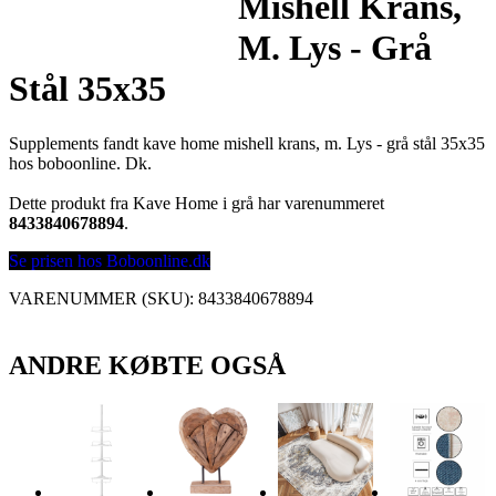
Mishell Krans,
M. Lys - Grå
Stål 35x35
Supplements fandt kave home mishell krans, m. Lys - grå stål 35x35
hos boboonline. Dk.
Dette produkt fra Kave Home i grå har varenummeret
8433840678894
.
Se prisen hos Boboonline.dk
VARENUMMER (SKU):
8433840678894
ANDRE KØBTE OGSÅ