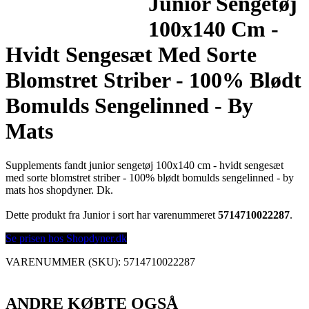
Junior Sengetøj
100x140 Cm -
Hvidt Sengesæt Med Sorte
Blomstret Striber - 100% Blødt
Bomulds Sengelinned - By
Mats
Supplements fandt junior sengetøj 100x140 cm - hvidt sengesæt
med sorte blomstret striber - 100% blødt bomulds sengelinned - by
mats hos shopdyner. Dk.
Dette produkt fra Junior i sort har varenummeret
5714710022287
.
Se prisen hos Shopdyner.dk
VARENUMMER (SKU):
5714710022287
ANDRE KØBTE OGSÅ