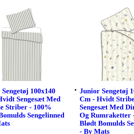
 Sengetøj 100x140
Junior Sengetøj 
Hvidt Sengesæt Med
Cm - Hvidt Strib
e Striber - 100%
Sengesæt Med Di
 Bomulds Sengelinned
Og Rumraketter 
ats
Blødt Bomulds Se
- By Mats