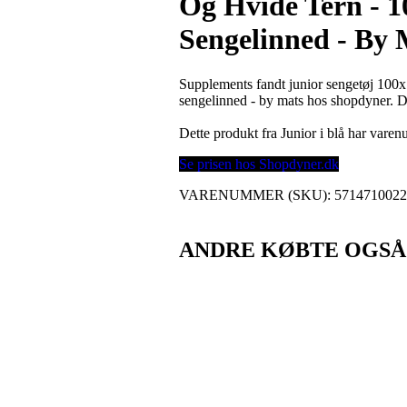
Og Hvide Tern - 
Sengelinned - By 
Supplements fandt junior sengetøj 100
sengelinned - by mats hos shopdyner. 
Dette produkt fra Junior i blå har var
Se prisen hos Shopdyner.dk
VARENUMMER (SKU):
571471002
ANDRE KØBTE OGSÅ