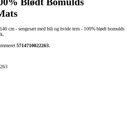
100% Blødt Bomulds
Mats
x140 cm - sengesæt med blå og hvide tern - 100% blødt bomulds
Dk.
enummeret
5714710022263
.
2263