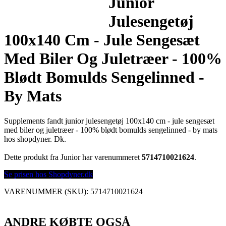
Junior
Julesengetøj
100x140 Cm - Jule Sengesæt
Med Biler Og Juletræer - 100%
Blødt Bomulds Sengelinned -
By Mats
Supplements fandt junior julesengetøj 100x140 cm - jule sengesæt
med biler og juletræer - 100% blødt bomulds sengelinned - by mats
hos shopdyner. Dk.
Dette produkt fra Junior har varenummeret
5714710021624
.
Se prisen hos Shopdyner.dk
VARENUMMER (SKU):
5714710021624
ANDRE KØBTE OGSÅ