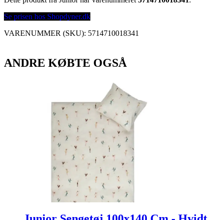
Se prisen hos Shopdyner.dk
VARENUMMER (SKU):
5714710018341
ANDRE KØBTE OGSÅ
Junior Sengetøj 100x140 Cm - Hvidt