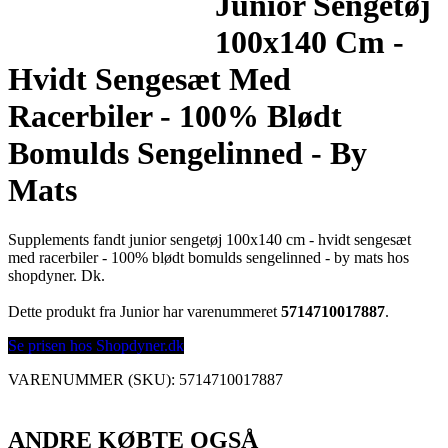
Junior Sengetøj
100x140 Cm -
Hvidt Sengesæt Med
Racerbiler - 100% Blødt
Bomulds Sengelinned - By
Mats
Supplements fandt junior sengetøj 100x140 cm - hvidt sengesæt
med racerbiler - 100% blødt bomulds sengelinned - by mats hos
shopdyner. Dk.
Dette produkt fra Junior har varenummeret
5714710017887
.
Se prisen hos Shopdyner.dk
VARENUMMER (SKU):
5714710017887
ANDRE KØBTE OGSÅ