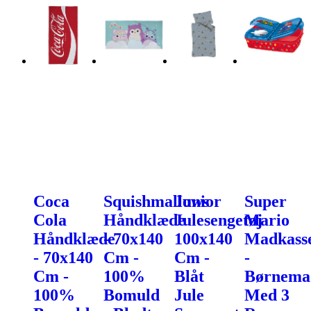
Coca
Squishmallows
Junior
Super
Cola
Håndklæde
Julesengetøj
Mario
Håndklæde
- 70x140
100x140
Madkass
- 70x140
Cm -
Cm -
-
Cm -
100%
Blåt
Børnema
100%
Bomuld
Jule
Med 3