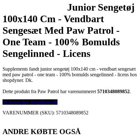
Junior Sengetøj
100x140 Cm - Vendbart
Sengesæt Med Paw Patrol -
One Team - 100% Bomulds
Sengelinned - Licens
Supplements fandt junior sengetøj 100x140 cm - vendbart sengesæt
med paw patrol - one team - 100% bomulds sengelinned - licens hos
shopdyner. Dk.
Dette produkt fra Paw Patrol har varenummeret
5710348089852
.
Se prisen hos Shopdyner.dk
VARENUMMER (SKU):
5710348089852
ANDRE KØBTE OGSÅ