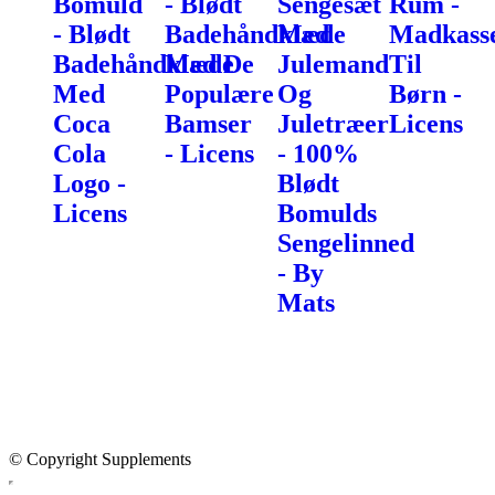
Bomuld
- Blødt
Sengesæt
Rum -
- Blødt
Badehåndklæde
Med
Madkass
Badehåndklæde
Med De
Julemand
Til
Med
Populære
Og
Børn -
Coca
Bamser
Juletræer
Licens
Cola
- Licens
- 100%
Logo -
Blødt
Licens
Bomulds
Sengelinned
- By
Mats
© Copyright Supplements