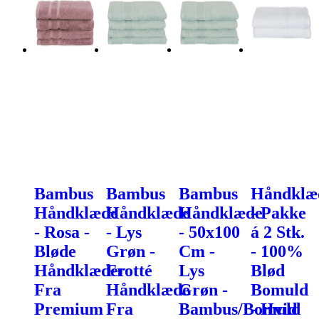
Bambus
Bambus
Bambus
Håndklæ
Håndklæde
Håndklæde
Håndklæde
- Pakke
- Rosa -
- Lys
- 50x100
á 2 Stk.
Bløde
Grøn -
Cm -
- 100%
Håndklæder
Frotté
Lys
Blød
Fra
Håndklæde
Grøn -
Bomuld
Premium
Fra
Bambus/Bomuld
- Hvid